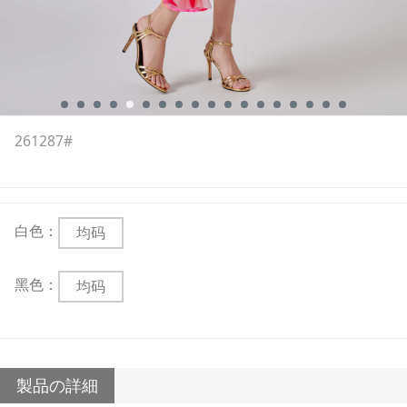
261287#
白色：
均码
黑色：
均码
製品の詳細